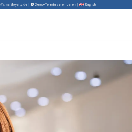
o@smartloyalty.de
|
Demo-Termin vereinbaren
|
English
Jetzt informieren!
Ihr Unternehmen*
Ihr Name*