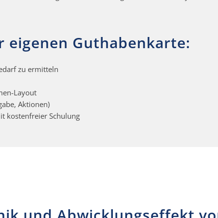
rer eigenen Guthabenkarte:
edarf zu ermitteln
rmen-Layout
gabe, Aktionen)
t kostenfreier Schulung
nik und Abwicklungseffekt v