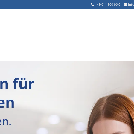
+49 611 900 96 0
|
inf