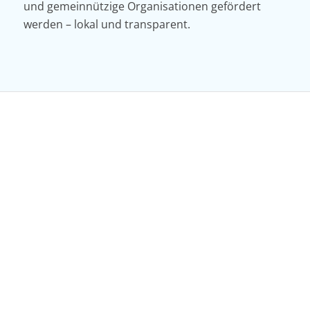
und gemeinnützige Organisationen gefördert
werden – lokal und transparent.
Häufige Fragen
Behalten wir die Kontrolle über System und Daten?
Was kostet die Karte für Bürger?
Können Punkte verfallen?
Gibt es eine Mindestpunktzahl beim Einlösen?
Kann ich die Karte im Smartphone speichern?