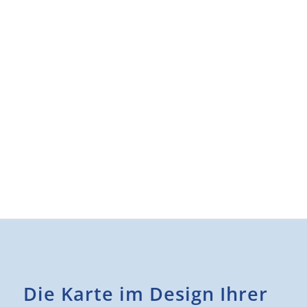
und Region.
SOZIALKARTE
Vergünstigte Angebote für Mobilität, Bildung und
Kultur – gezielt für einkommensschwächere
Bürger(innen).
Die Karte im Design Ihrer