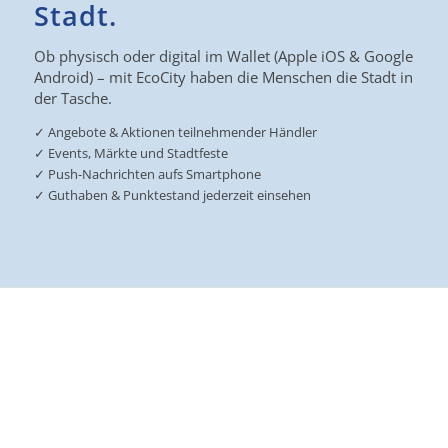
Stadt.
Ob physisch oder digital im Wallet (Apple iOS & Google
Android) – mit EcoCity haben die Menschen die Stadt in
der Tasche.
✓ Angebote & Aktionen teilnehmender Händler
✓ Events, Märkte und Stadtfeste
✓ Push-Nachrichten aufs Smartphone
✓ Guthaben & Punktestand jederzeit einsehen
Für Partner: alles im Blick
Jeder Partner erhält Zugang zu Online-Dashboard,
Statistiken & Auswertungen, Kundenaktionen,
Gutscheinverwaltung, Umsatzübersichten und