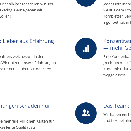
 Deshalb konzentrieren wir uns
Jedes Unternehm
arketing. Gerne geben wir
Sie aus dem Ec
ollen!
kompletten Serv
Eigenbetrieb in
: Lieber aus Erfahrung
Konzentrat
— mehr Ge
ahren, welches wir in den
Eine Kundenkart
n. Wir nutzen unsere Erfahrungen
„rechnen muss“.
 Systemen in über 30 Branchen.
Kundenbindung 
weggelassen.
ehungen schaden nur
Das Team: 
Wir haben ein h
und flexibel bi
pe mehrere Millionen Karten für
zellente Qualität zu