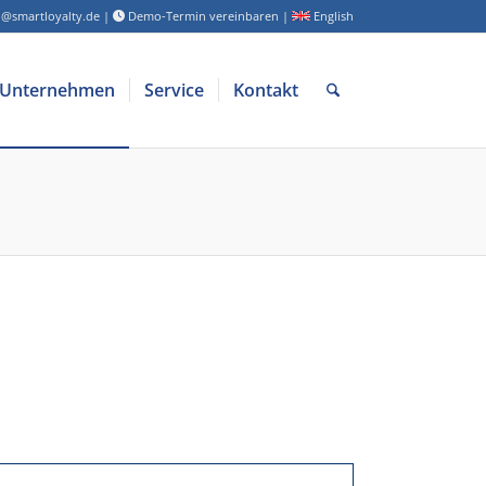
o@smartloyalty.de
|
Demo-Termin vereinbaren
|
English
Unternehmen
Service
Kontakt