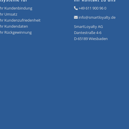
r Kundenbindung
+49 611 900 96 0
r Umsatz
info@smartloyalty.de
r Kundenzufriedenheit
r Kundendaten
SmartLoyalty AG
r Rückgewinnung
Dantestraße 4-6
D-65189 Wiesbaden