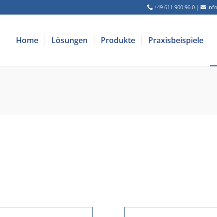
+49 611 900 96 0
|
inf
Home
Lösungen
Produkte
Praxisbeispiele
chtige Partner