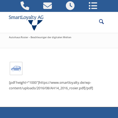
Autohaus Rosier – Beschleuniger der digitalen Welten
[pdf height=“1000″]https://www.smartloyalty.de/wp-
content/uploads/2016/08/AH14_2016_rosier.pdf[/pdf]