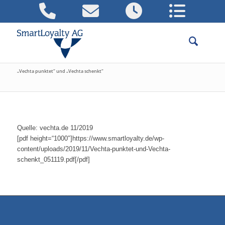
„Vechta punktet“ und „Vechta schenkt“
Quelle: vechta.de 11/2019
[pdf height=“1000″]https://www.smartloyalty.de/wp-
content/uploads/2019/11/Vechta-punktet-und-Vechta-
schenkt_051119.pdf[/pdf]