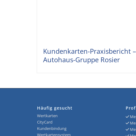
Kundenkarten-Praxisbericht –
Autohaus-Gruppe Rosier
Häufig gesucht
Prof
Wertkarten
Meh
CityCard
Meh
Kundenbindung
Meh
Wertkartensystem
Meh