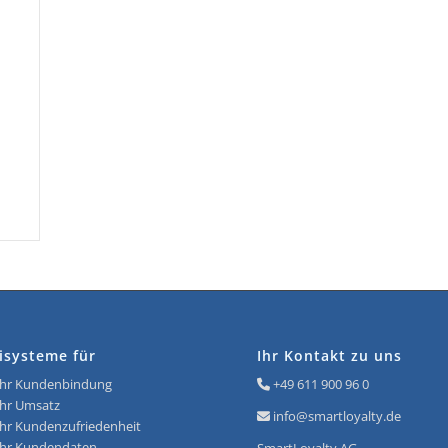
isysteme für
Ihr Kontakt zu uns
r Kundenbindung
+49 611 900 96 0
r Umsatz
info@smartloyalty.de
r Kundenzufriedenheit
r Kundendaten