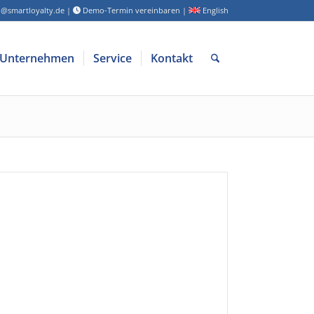
o@smartloyalty.de
|
Demo-Termin vereinbaren
|
English
Unternehmen
Service
Kontakt