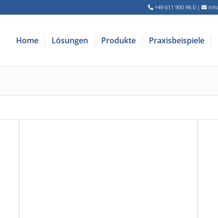
+49 611 900 96 0
|
inf
Home
Lösungen
Produkte
Praxisbeispiele