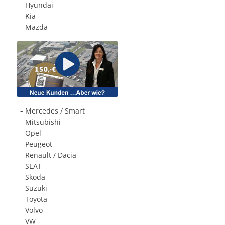
Hyundai
.
–
Kia
.
–
Mazda
.
–
Mercedes / Smart
.
–
Mitsubishi
.
–
Opel
.
–
Peugeot
.
–
Renault / Dacia
.
–
SEAT
.
–
Skoda
.
–
Suzuki
.
–
Toyota
.
–
Volvo
.
–
VW
.
–