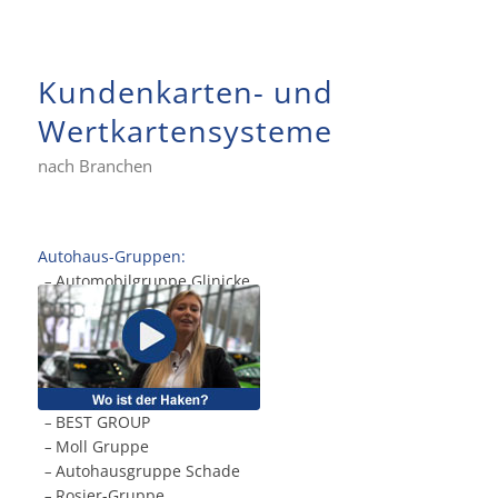
Kundenkarten- und
Wertkartensysteme
nach Branchen
Autohaus-Gruppen:
Automobilgruppe Glinicke
.
–
BEST GROUP
.
–
Moll Gruppe
.
–
Autohausgruppe Schade
.
–
Rosier-Gruppe
.
–