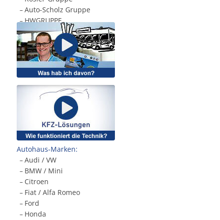
Auto-Scholz Gruppe
.
–
HWGRUPPE
.
–
Autohaus-Marken:
Audi / VW
.
–
BMW / Mini
.
–
Citroen
.
–
Fiat / Alfa Romeo
.
–
Ford
.
–
Honda
.
–