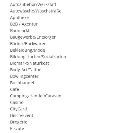
Autozubehör/Werkstatt
Autowäsche/Waschstraße
Apotheke
B2B / Agentur
Baumarkt
Baugewerbe/Entsorger
Bäcker/Backwaren
Bekleidung/Mode
Bildungskarten/Sozialkarten
Biomarkt/Naturkost
Body-Art/Tattoo
Bowlingcenter
Buchhandel
Café
Camping-Handel/Caravan
Casino
CityCard
Disco/Event
Drogerie
Eiscafé