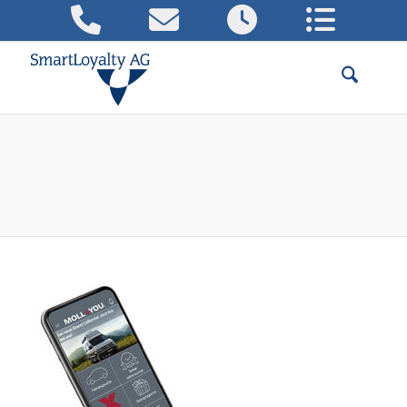
Das Bonusprogramm bei der Moll
Gruppe
Referenzen für erfolgreiche
Kundenkarten-Projekte