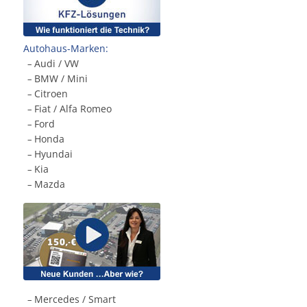
Autohaus-Marken:
Audi / VW
.
–
BMW / Mini
.
–
Citroen
.
–
Fiat / Alfa Romeo
.
–
Ford
.
–
Honda
.
–
Hyundai
.
–
Kia
.
–
Mazda
.
–
Mercedes / Smart
.
–