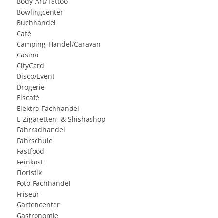
Body-Art/Tattoo
Bowlingcenter
Buchhandel
Café
Camping-Handel/Caravan
Casino
CityCard
Disco/Event
Drogerie
Eiscafé
Elektro-Fachhandel
E-Zigaretten- & Shishashop
Fahrradhandel
Fahrschule
Fastfood
Feinkost
Floristik
Foto-Fachhandel
Friseur
Gartencenter
Gastronomie