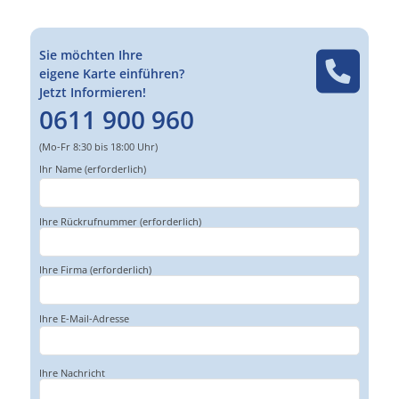
Sie möchten Ihre
eigene Karte einführen?
Jetzt Informieren!
0611 900 960
(Mo-Fr 8:30 bis 18:00 Uhr)
Ihr Name (erforderlich)
Bitte
Bitte
lasse
lasse
dieses
dieses
Feld
Feld
Ihre Rückrufnummer (erforderlich)
leer.
leer.
Ihre Firma (erforderlich)
Ihre E-Mail-Adresse
Bitte
lasse
dieses
Feld
Bitte
Ihre Nachricht
leer.
lasse
dieses
Feld