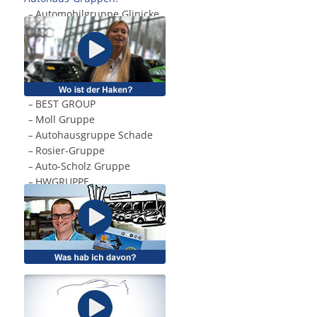
Automobilgruppe Glinicke
.
–
BEST GROUP
.
–
Moll Gruppe
.
–
Autohausgruppe Schade
.
–
Rosier-Gruppe
.
–
Auto-Scholz Gruppe
.
–
HWGRUPPE
.
–