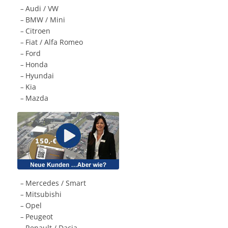
Audi / VW
.
–
BMW / Mini
.
–
Citroen
.
–
Fiat / Alfa Romeo
.
–
Ford
.
–
Honda
.
–
Hyundai
.
–
Kia
.
–
Mazda
.
–
Mercedes / Smart
.
–
Mitsubishi
.
–
Opel
.
–
Peugeot
.
–
Renault / Dacia