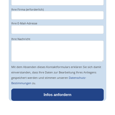
Ihre Firma (erforderlich)
Ihre E-Mail-Adresse
Bitte
lasse
dieses
Feld
Bitte
Ihre Nachricht
leer.
lasse
dieses
Feld
leer.
Mit dem Absenden dieses Kontaktformulars erklären Sie sich damit
einverstanden, dass Ihre Daten zur Bearbeitung Ihres Anliegens
gespeichert werden und stimmen unseren
Datenschutz-
Bestimmungen
zu.