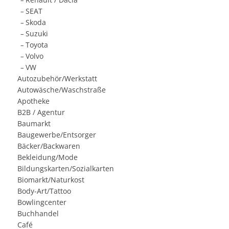
.
–
SEAT
.
–
Skoda
.
–
Suzuki
.
–
Toyota
.
–
Volvo
.
–
VW
.
–
Autozubehör/Werkstatt
Autowäsche/Waschstraße
Apotheke
B2B / Agentur
Baumarkt
Baugewerbe/Entsorger
Bäcker/Backwaren
Bekleidung/Mode
Bildungskarten/Sozialkarten
Biomarkt/Naturkost
Body-Art/Tattoo
Bowlingcenter
Buchhandel
Café