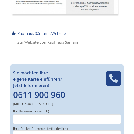
Kaufhaus Sämann: Website
Zur Website von Kaufhaus Sämann.
Sie möchten Ihre
eigene Karte einführen?
Jetzt Informieren!
0611 900 960
(Mo-Fr 8:30 bis 18:00 Uhr)
Ihr Name (erforderlich)
Bitte
Bitte
lasse
lasse
dieses
dieses
Feld
Feld
Ihre Rückrufnummer (erforderlich)
leer.
leer.