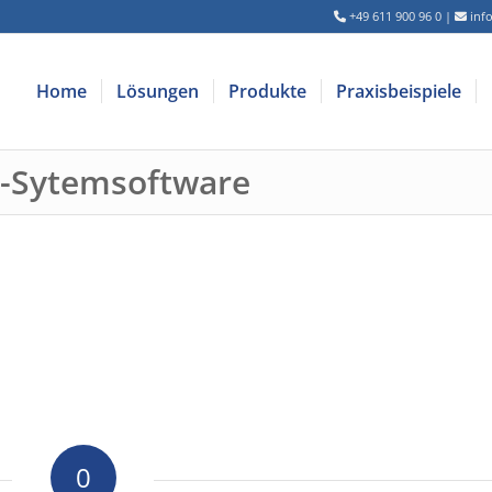
+49 611 900 96 0
|
inf
Home
Lösungen
Produkte
Praxisbeispiele
-Sytemsoftware
0