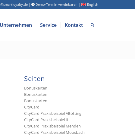
o@smartloyalty.de
|
Demo-Termin vereinbaren
|
English
Unternehmen
Service
Kontakt
Seiten
Bonuskarten
Bonuskarten
Bonuskarten
CityCard
CityCard Praxisbeispiel Altötting
CityCard Praxisbeispiel II
CityCard Praxisbeispiel Menden
CityCard Praxisbeispiel Moosbach