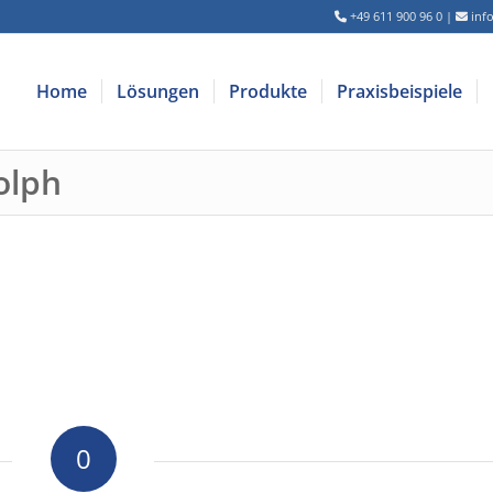
+49 611 900 96 0
|
inf
Home
Lösungen
Produkte
Praxisbeispiele
olph
0