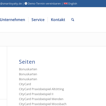
o@smartloyalty.de
|
Demo-Termin vereinbaren
|
English
Unternehmen
Service
Kontakt
Seiten
Bonuskarten
Bonuskarten
Bonuskarten
CityCard
CityCard Praxisbeispiel Altötting
CityCard Praxisbeispiel II
CityCard Praxisbeispiel Menden
CityCard Praxisbeispiel Moosbach