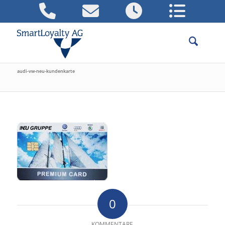
audi-vw-neu-kundenkarte
0
KOMMENTARE