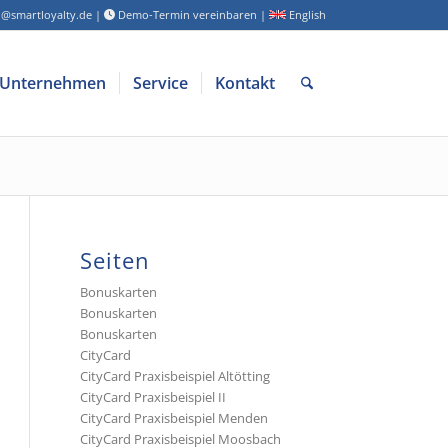
o@smartloyalty.de
|
Demo-Termin vereinbaren
|
English
Unternehmen
Service
Kontakt
Seiten
Bonuskarten
Bonuskarten
Bonuskarten
CityCard
CityCard Praxisbeispiel Altötting
CityCard Praxisbeispiel II
CityCard Praxisbeispiel Menden
CityCard Praxisbeispiel Moosbach