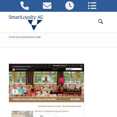
hotel-zum-kurfuersten-web