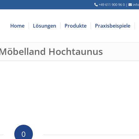
+49 611 900 96 0
|
inf
Home
Lösungen
Produkte
Praxisbeispiele
 Möbelland Hochtaunus
0