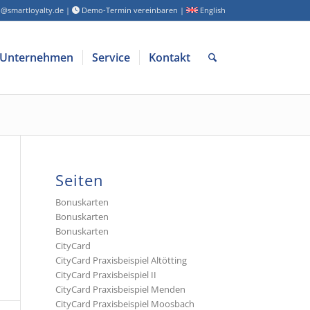
o@smartloyalty.de
|
Demo-Termin vereinbaren
|
English
Unternehmen
Service
Kontakt
Seiten
Bonuskarten
Bonuskarten
Bonuskarten
CityCard
CityCard Praxisbeispiel Altötting
CityCard Praxisbeispiel II
CityCard Praxisbeispiel Menden
CityCard Praxisbeispiel Moosbach