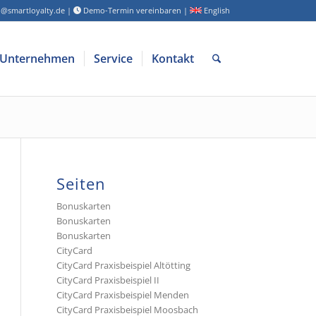
o@smartloyalty.de
|
Demo-Termin vereinbaren
|
English
Unternehmen
Service
Kontakt
Seiten
Bonuskarten
Bonuskarten
Bonuskarten
CityCard
CityCard Praxisbeispiel Altötting
CityCard Praxisbeispiel II
CityCard Praxisbeispiel Menden
CityCard Praxisbeispiel Moosbach