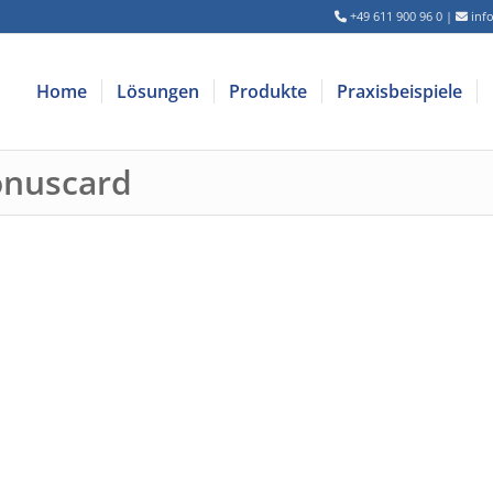
+49 611 900 96 0
|
inf
Home
Lösungen
Produkte
Praxisbeispiele
onuscard