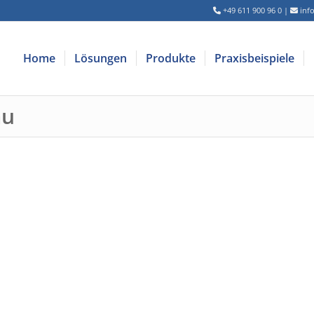
+49 611 900 96 0
|
inf
Home
Lösungen
Produkte
Praxisbeispiele
au