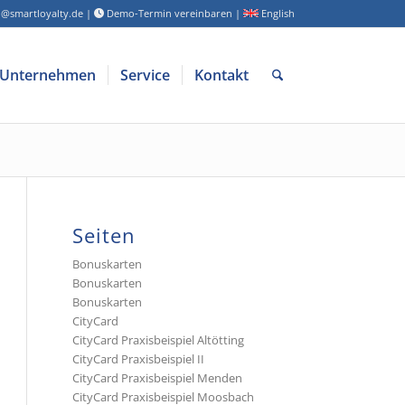
o@smartloyalty.de
|
Demo-Termin vereinbaren
|
English
Unternehmen
Service
Kontakt
Seiten
Bonuskarten
Bonuskarten
Bonuskarten
CityCard
CityCard Praxisbeispiel Altötting
CityCard Praxisbeispiel II
CityCard Praxisbeispiel Menden
CityCard Praxisbeispiel Moosbach