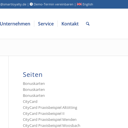
o@smartloyalty.de
|
Demo-Termin vereinbaren
|
English
Unternehmen
Service
Kontakt
Seiten
Bonuskarten
Bonuskarten
Bonuskarten
CityCard
CityCard Praxisbeispiel Altötting
CityCard Praxisbeispiel II
CityCard Praxisbeispiel Menden
CityCard Praxisbeispiel Moosbach