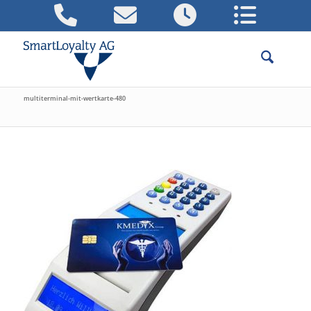
multiterminal-mit-wertkarte-480