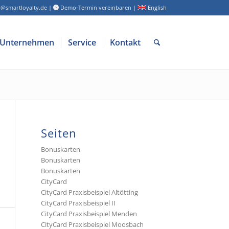
o@smartloyalty.de
|
Demo-Termin vereinbaren
|
English
Unternehmen
Service
Kontakt
Seiten
Bonuskarten
Bonuskarten
Bonuskarten
CityCard
CityCard Praxisbeispiel Altötting
CityCard Praxisbeispiel II
CityCard Praxisbeispiel Menden
CityCard Praxisbeispiel Moosbach