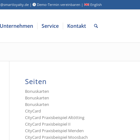
o@smartloyalty.de
|
Demo-Termin vereinbaren
|
English
Unternehmen
Service
Kontakt
Seiten
Bonuskarten
Bonuskarten
Bonuskarten
CityCard
CityCard Praxisbeispiel Altötting
CityCard Praxisbeispiel II
CityCard Praxisbeispiel Menden
CityCard Praxisbeispiel Moosbach