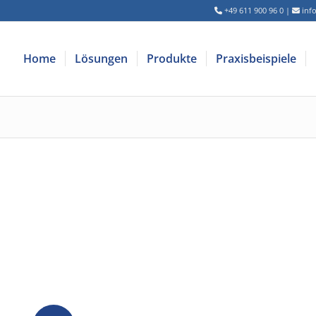
+49 611 900 96 0
|
inf
Home
Lösungen
Produkte
Praxisbeispiele